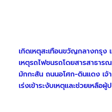
เกิดเหตุสะเทือนขวัญกลางกรุง เ
เหตุรถไฟชนรถโดยสารสาธารณะเก
มักกะสัน ถนนอโศก-ดินแดง เจ้าห
เร่งเข้าระงับเหตุและช่วยเหลือ