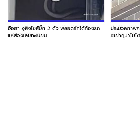
ฮือฮา งูสิงไซส์บิ๊ก 2 ตัว พลอดรักใต้ท้องรถ
ประมวลภาพควา
แห่ส่องเลขทะเบียน
เขย่าคุมาโมโตะ