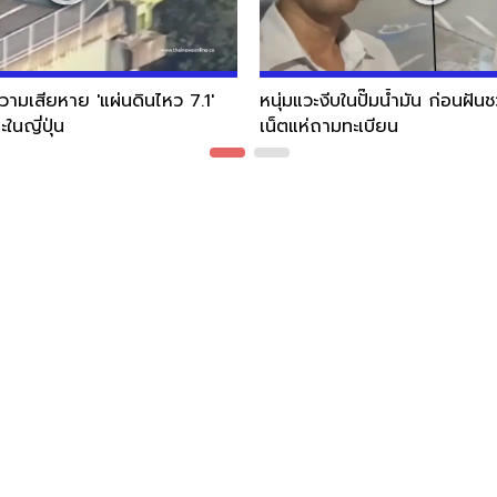
มเสียหาย 'แผ่นดินไหว 7.1'
หนุ่มแวะงีบในปั๊มน้ำมัน ก่อนฝั
ในญี่ปุ่น
เน็ตแห่ถามทะเบียน