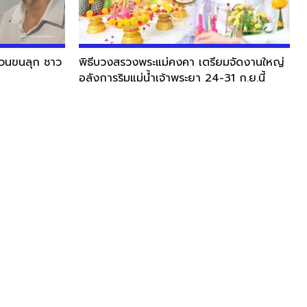
นชวนขนลุก ชาว
พิธีบวงสรวงพระแม่คงคา เตรียมจัดงานใหญ่
อลังการริมแม่น้ำเจ้าพระยา 24-31 ก.ย.นี้