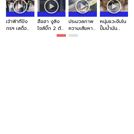
เจ้าฟ้าทีปัง
ฮือฮา งูสิง
ประมวลภาพ
หนุ่มแวะงีบใน
กรฯ เสด็จ
ไซส์บิ๊ก 2 ตัว
ความเสียหาย
ปั๊มน้ำมัน
ส่วนพระองค์
พลอดรักใต้
'แผ่นดินไหว
ก่อนฝันชวน
พร้อมตรัส
ท้องรถ แห่
7.1' เขย่าคุมา
ขนลุก ชาว
แนะนำพระ
ส่องเลข
โมโตะในญี่ปุ่น
เน็ตแห่ถาม
สหายกับ
ทะเบียน
ทะเบียน
ประชาชน