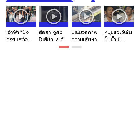
เจ้าฟ้าทีปัง
ฮือฮา งูสิง
ประมวลภาพ
หนุ่มแวะงีบใน
กรฯ เสด็จ
ไซส์บิ๊ก 2 ตัว
ความเสียหาย
ปั๊มน้ำมัน
ส่วนพระองค์
พลอดรักใต้
'แผ่นดินไหว
ก่อนฝันชวน
พร้อมตรัส
ท้องรถ แห่
7.1' เขย่าคุมา
ขนลุก ชาว
แนะนำพระ
ส่องเลข
โมโตะในญี่ปุ่น
เน็ตแห่ถาม
สหายกับ
ทะเบียน
ทะเบียน
ประชาชน