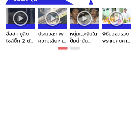
ฮือฮา งูสิง
ประมวลภาพ
หนุ่มแวะงีบใน
พิธีบวงสรวง
ไซส์บิ๊ก 2 ตัว
ความเสียหาย
ปั๊มน้ำมัน
พระแม่คงคา
พลอดรักใต้
'แผ่นดินไหว
ก่อนฝันชวน
เตรียมจัดงาน
ท้องรถ แห่
7.1' เขย่าคุมา
ขนลุก ชาว
ใหญ่อลังการ
ส่องเลข
โมโตะในญี่ปุ่น
เน็ตแห่ถาม
ริมแม่น้ำ
ทะเบียน
ทะเบียน
เจ้าพระยา
24-31 ก.ย.นี้