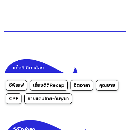
แท็กที่เกี่ยวข้อง
ซีพีเอฟ
เรื่องดีดีRecap
จิตอาสา
คุณยาย
CPF
ชายแดนไทย-กัมพูชา
วิดีโอล่าสุด