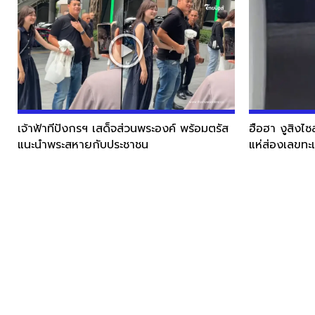
เจ้าฟ้าทีปังกรฯ เสด็จส่วนพระองค์ พร้อมตรัส
ฮือฮา งูสิงไซ
แนะนำพระสหายกับประชาชน
แห่ส่องเลขทะ