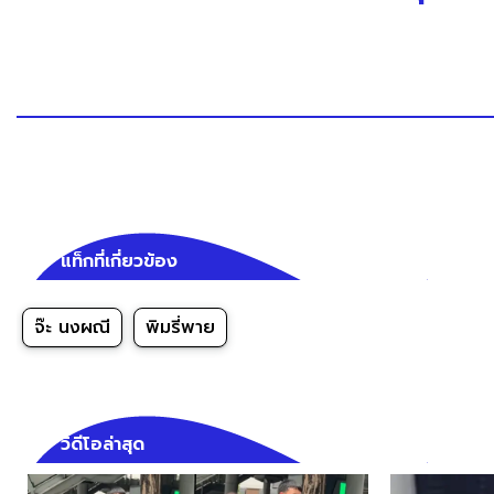
แท็กที่เกี่ยวข้อง
จ๊ะ นงผณี
พิมรี่พาย
วิดีโอล่าสุด