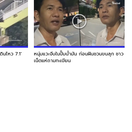
ินไหว 7.1'
หนุ่มแวะงีบในปั๊มน้ำมัน ก่อนฝันชวนขนลุก ชาว
เน็ตแห่ถามทะเบียน