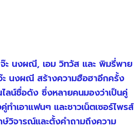
จ๊ะ นงผณี, เอม วิทวัส และ พิมรี่พาย
จ๊ะ นงผณี สร้างความฮือฮาอีกครั้ง
ลน์ชื่อดัง ซึ่งหลายคนมองว่าเป็นคู่
ู่ทำเอาแฟนๆ และชาวเน็ตเซอร์ไพรส์
ากษ์วิจารณ์และตั้งคำถามถึงความ