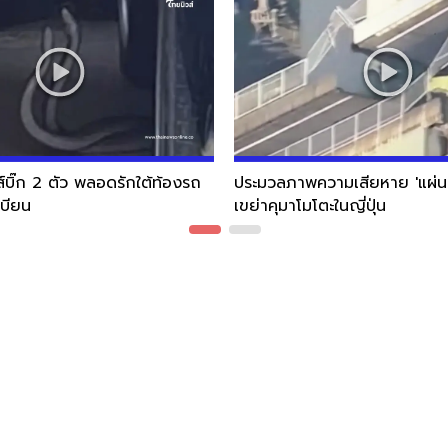
ส์บิ๊ก 2 ตัว พลอดรักใต้ท้องรถ
ประมวลภาพความเสียหาย 'แผ่นด
เบียน
เขย่าคุมาโมโตะในญี่ปุ่น