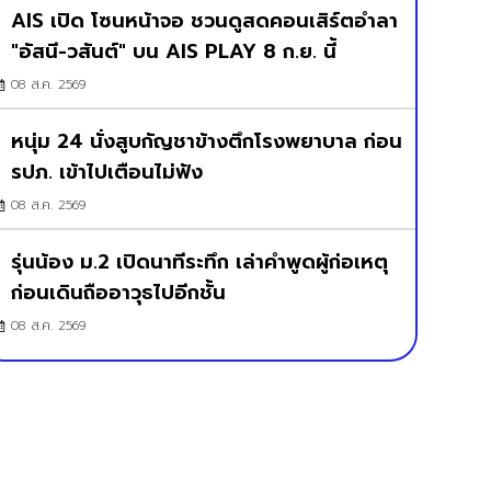
AIS เปิด โซนหน้าจอ ชวนดูสดคอนเสิร์ตอำลา
"อัสนี-วสันต์" บน AIS PLAY 8 ก.ย. นี้
08 ส.ค. 2569
หนุ่ม 24 นั่งสูบกัญชาข้างตึกโรงพยาบาล ก่อน
รปภ. เข้าไปเตือนไม่ฟัง
08 ส.ค. 2569
รุ่นน้อง ม.2 เปิดนาทีระทึก เล่าคำพูดผู้ก่อเหตุ
ก่อนเดินถืออาวุธไปอีกชั้น
08 ส.ค. 2569