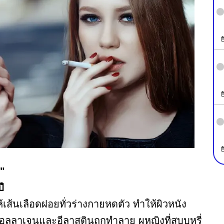
"
ี
้เส้นเลือดฝอยทั่วร่างกายหดตัว ทำให้ผิวหนัง
าเจนและอีลาสตินถูกทำลาย ผูหญิงที่สูบบุหรี่