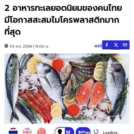
2 อาหารทะเลยอดนิยมของคนไทย
มีโอกาสสะสมไมโครพลาสติกมาก
ที่สุด
แชร์
03 ต.ค. 2568 | 15:00 น.
Play
Loading...