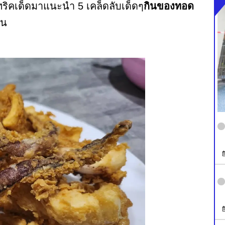
ทริคเด็ดมาแนะนำ 5 เคล็ดลับเด็ดๆ
กินของทอด
ัน