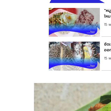
"หม
ไหม
15 
ชัดเ
ออก
15 