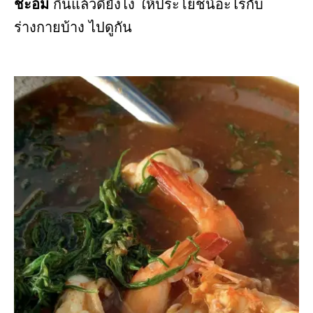
ชะอม
กินแล้วดียังไง ให้ประโยชน์อะไรกับ
ร่างกายบ้าง ไปดูกัน