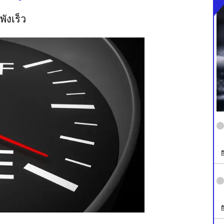
พังเร็ว