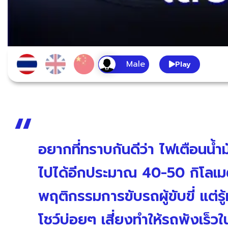
Play
อยากที่ทราบกันดีว่า ไฟเตือนน้ำ
ไปได้อีกประมาณ 40-50 กิโลเม
พฤติกรรมการขับรถผู้ขับขี่ แต่รู
โชว์บ่อยๆ เสี่ยงทำให้รถพังเร็วใน