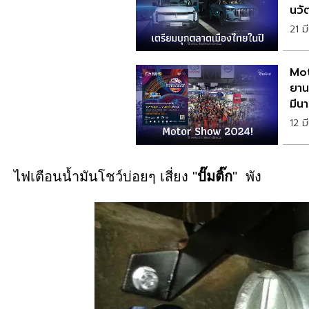
นวั
21 ม
Mot
ยาน
12 ม
ไฟเตือนน้ำมันโชว์บ่อยๆ เสี่ยง "
ปั๊มติ๊ก
" พัง