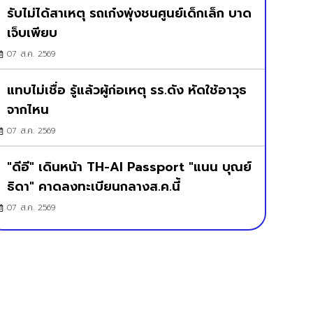
รับไม่ได้สาเหตุ รถเก๋งพุ่งชนศูนย์เด็กเล็ก บาด
เจ็บเพียบ
07 ส.ค. 2569
แทบไม่เชื่อ รู้แล้วผู้ก่อเหตุ รร.ดัง หัดใช้อาวุธ
จากไหน
07 ส.ค. 2569
"ดีอี" เดินหน้า TH-AI Passport "แนน บุณย์
ธิดา" คาดลงทะเบียนกลางส.ค.นี้
07 ส.ค. 2569