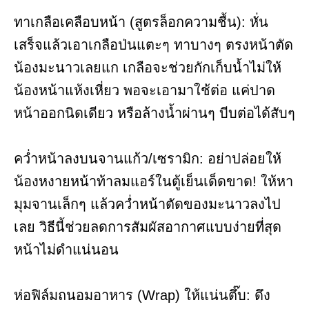
ทาเกลือเคลือบหน้า (สูตรล็อกความชื้น): หั่น
เสร็จแล้วเอาเกลือป่นแตะๆ ทาบางๆ ตรงหน้าตัด
น้องมะนาวเลยแก เกลือจะช่วยกักเก็บน้ำไม่ให้
น้องหน้าแห้งเหี่ยว พอจะเอามาใช้ต่อ แค่ปาด
หน้าออกนิดเดียว หรือล้างน้ำผ่านๆ บีบต่อได้สับๆ
คว่ำหน้าลงบนจานแก้ว/เซรามิก: อย่าปล่อยให้
น้องหงายหน้าท้าลมแอร์ในตู้เย็นเด็ดขาด! ให้หา
มุมจานเล็กๆ แล้วคว่ำหน้าตัดของมะนาวลงไป
เลย วิธีนี้ช่วยลดการสัมผัสอากาศแบบง่ายที่สุด
หน้าไม่ดำแน่นอน
ห่อฟิล์มถนอมอาหาร (Wrap) ให้แน่นตึ๊บ: ดึง