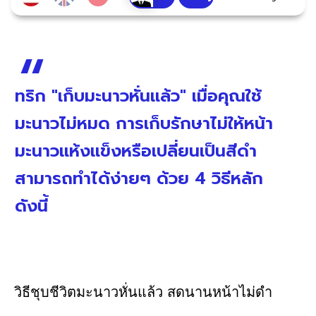
ทริก "เก็บมะนาวหั่นแล้ว" เมื่อคุณใช้
มะนาวไม่หมด การเก็บรักษาไม่ให้หน้า
มะนาวแห้งแข็งหรือเปลี่ยนเป็นสีดำ
สามารถทำได้ง่ายๆ ด้วย 4 วิธีหลัก
ดังนี้
วิธีชุบชีวิตมะนาวหั่นแล้ว สดนานหน้าไม่ดำ