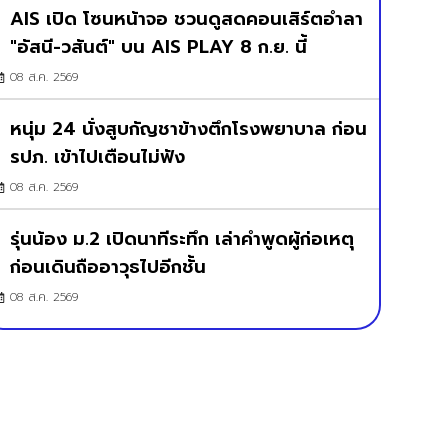
AIS เปิด โซนหน้าจอ ชวนดูสดคอนเสิร์ตอำลา
"อัสนี-วสันต์" บน AIS PLAY 8 ก.ย. นี้
08 ส.ค. 2569
หนุ่ม 24 นั่งสูบกัญชาข้างตึกโรงพยาบาล ก่อน
รปภ. เข้าไปเตือนไม่ฟัง
08 ส.ค. 2569
รุ่นน้อง ม.2 เปิดนาทีระทึก เล่าคำพูดผู้ก่อเหตุ
ก่อนเดินถืออาวุธไปอีกชั้น
08 ส.ค. 2569