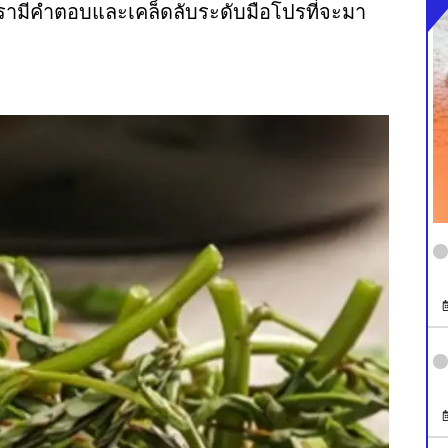
ี้เรามีคำตอบและเคล็ดลับระดับมือโปรที่จะมา