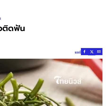
น
วติดฟัน
แชร์