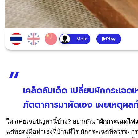
Play
เคล็ดลับเด็ด เปลี่ยนผักกระเฉดเ
ภัตตาคารมาผัดเอง เผยเหตุผลทำไม
ใครเคยเจอปัญหานี้บ้าง? อยากกิน "
ผักกระเฉดไฟ
แต่พอลงมือทำเองที่บ้านทีไร ผักกระเฉดที่ควรจะกร