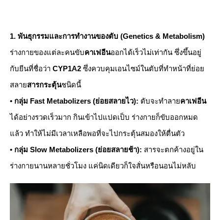
​1. พันธุกรรมและการทำงานของตับ (Genetics & Metabolism)
​ร่างกายของแต่ละคนขับ
คาเฟอีน
ออกได้เร็วไม่เท่ากัน ซึ่งขึ้นอยู่
กับยีนที่ชื่อว่า
CYP1A2
ซึ่งควบคุมเอนไซม์ในตับที่ทำหน้าที่ย่อย
สลาย
สารกระตุ้น
ชนิดนี้
• ​
กลุ่ม Fast Metabolizers (ย่อยสลายไว):
ตับจะทำลาย
คาเฟอีน
ได้อย่างรวดเร็วมาก กินเข้าไปแปดเป็บ ร่างกายก็ขับออกหมด
แล้ว ทำให้ไม่มีเวลาเหลือพอที่จะไปกระตุ้นสมองให้ตื่นตัว
• ​
กลุ่ม Slow Metabolizers (ย่อยสลายช้า):
สารจะตกค้างอยู่ใน
ร่างกายนานหลายชั่วโมง แค่นิดเดียวก็ใจสั่นหรือนอนไม่หลับ