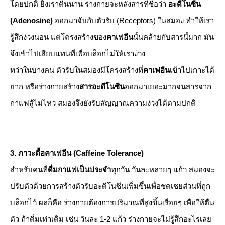
​โดยปกติ ยิ่งเราตื่นนาน ร่างกายจะหลั่งสารที่ชื่อว่า
อะดีโนซีน
(Adenosine)
ออกมาจับกับตัวรับ (Receptors) ในสมอง ทำให้เรา
รู้สึกง่วงนอน แต่โครงสร้างของ
คาเฟอีน
นั้นคล้ายกับสารนี้มาก มัน
จึงเข้าไปเสียบแทนที่เพื่อบล็อกไม่ให้เราง่วง
​ทว่าในบางคน ตัวรับในสมองมีโครงสร้างที่
คาเฟอีน
เข้าไปเกาะได้
ยาก หรือร่างกายสร้าง
สารอะดีโนซีน
ออกมาเยอะมากจนสารจาก
กาแฟสู้ไม่ไหว สมองจึงยังรับสัญญาณความง่วงได้ตามปกติ
​3. ภาวะดื้อคาเฟอีน (Caffeine Tolerance)
​สำหรับคนที่
ดื่มกาแฟเป็นประจำ
ทุกวัน วันละหลายๆ แก้ว สมองจะ
ปรับตัวด้วยการสร้างตัวรับอะดีโนซีนเพิ่มขึ้นเพื่อชดเชยส่วนที่ถูก
บล็อกไว้ ผลก็คือ ร่างกายต้องการปริมาณที่สูงขึ้นเรื่อยๆ เพื่อให้ตื่น
ตัว ถ้าดื่มเท่าเดิม เช่น วันละ 1-2 แก้ว ร่างกายจะไม่รู้สึกอะไรเลย