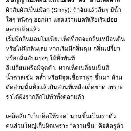
3 สัญญาณเตือน แบบนี้ต้อง "ทิ้ง" ห้ามเสียดาย
ผิวสัมผัสเป็นเมือก (Slimy): ถ้าจับแล้วลื่นๆ มีน้ำ
ใสๆ หนืดๆ ออกมา แสดงว่าแบคทีเรียเริ่มย่อย
สลายเห็ดแล้ว
เริ่มมีกลิ่นแอมโมเนีย: เห็ดที่สดจะกลิ่นเหมือนดิน
หรือไม่มีกลิ่นเลย หากเริ่มมีกลิ่นฉุน กลิ่นเปรี้ยว
หรือกลิ่นอับแรงๆ ให้ทิ้งทันที
สีเปลี่ยนหรือมีจุดดำ: หากเห็ดเปลี่ยนเป็นสี
น้ำตาลเข้ม คล้ำ หรือมีจุดเชื้อราฟูๆ ขึ้นมา ห้าม
ตัดส่วนนั้นทิ้งแล้วกินส่วนที่เหลือเด็ดขาด เพราะ
ราได้ฝังรากลึกไปทั่วทั้งดอกแล้ว
เคล็ดลับ "เก็บเห็ดให้รอด" นานขึ้นเป็นเท่าตัว
คนส่วนใหญ่เก็บผิดเพราะ "ความชื้น" คือศัตรูตัว