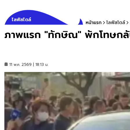
ไลฟ์สไตล์
หน้าแรก
ไลฟ์สไตล์
ภาพแรก "ทักษิณ" พักโทษกลับ
11 พ.ค. 2569 | 18:13 น.