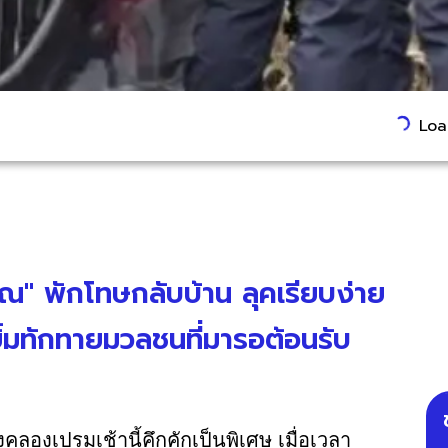
Load
ณ" พักโทษกลับบ้าน ลุคเรียบง่าย
้มทักทายมวลชนที่มารอต้อนรับ
องเปรมเช้านี้คึกคักเป็นพิเศษ เมื่อเวลา