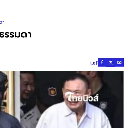
มดา
่ธรรมดา
แชร์