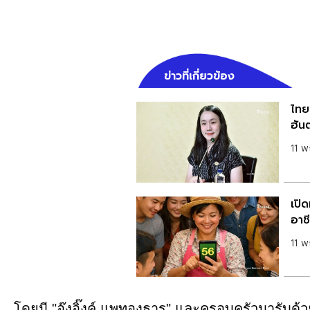
ข่าวที่เกี่ยวข้อง
ไทยย
ฮันต
11 
เปิ
อาช
11 
โดยมี "อุ๊งอิ๊งค์ แพทองธาร" และครอบครัวมารับด้ว