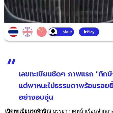
Play
เลขทะเบียนชัดๆ ภาพแรก "ทักษิ
แต่พาหนะไม่ธรรมดาพร้อมรอยยิ
อย่างอบอุ่น
เปิดทะเบียนรถทักษิณ
บรรยากาศหน้าเรือนจำกลางคล