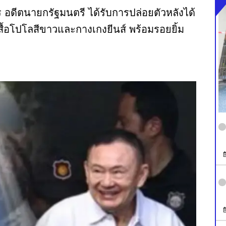
อดีตนายกรัฐมนตรี ได้รับการปล่อยตัวหลังได้
สื้อโปโลสีขาวและกางเกงยีนส์ พร้อมรอยยิ้ม