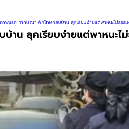
ภาพแรก "ทักษิณ" พักโทษกลับบ้าน ลุคเรียบง่ายแต่พาหนะไม่ธรร
บ้าน ลุคเรียบง่ายแต่พาหนะไม