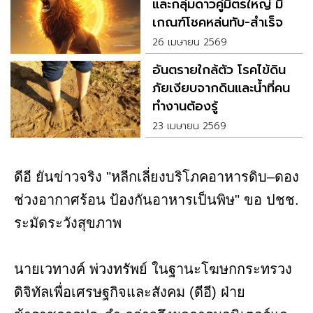
และกลุ่มดาวคู่มิตรใหญ่ มี
เกณฑ์โชคหล่นทับ-สำเร็จ
เกินคาด
26 เมษายน 2569
อันตรายใกล้ตัว โรคไข้ดิน
ภัยเงียบจากดินและน้ำที่คน
ทำงานต้องรู้
23 เมษายน 2569
ดีอี ยันข่าวจริง "หลีกเลี่ยงบริโภคอาหารดิบ–ดอง
ช่วงอากาศร้อน ป้องกันอาหารเป็นพิษ" ขอ ปชช.
ระมัดระวังสุขภาพ
นายเวทางค์ พ่วงทรัพย์ ในฐานะโฆษกกระทรวง
ดิจิทัลเพื่อเศรษฐกิจและสังคม (ดีอี) ฝ่าย