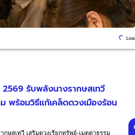
Load
์ 2569 รับพลังนางรากษสเทวี
ม พร้อมวิธีแก้เคล็ดดวงเมืองร้อน
รากษสเทวี เสริมดวงเรียกทรัพย์-เมตตาธรรม