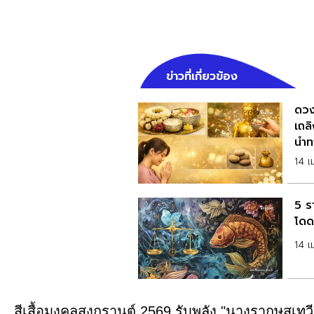
ข่าวที่เกี่ยวข้อง
ดวง
เถลิ
นำทา
14 
5 ร
โดดเ
14 
สีเสื้อมงคลสงกรานต์ 2569 รับพลัง "นางรากษสเทว