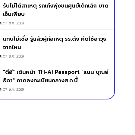
รับไม่ได้สาเหตุ รถเก๋งพุ่งชนศูนย์เด็กเล็ก บาด
เจ็บเพียบ
07 ส.ค. 2569
แทบไม่เชื่อ รู้แล้วผู้ก่อเหตุ รร.ดัง หัดใช้อาวุธ
จากไหน
07 ส.ค. 2569
"ดีอี" เดินหน้า TH-AI Passport "แนน บุณย์
ธิดา" คาดลงทะเบียนกลางส.ค.นี้
07 ส.ค. 2569