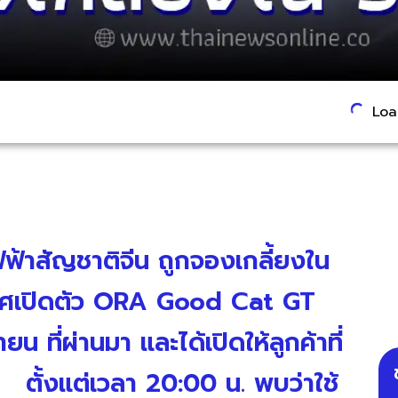
Load
าสัญชาติจีน ถูกจองเกลี้ยงใน
าศเปิดตัว ORA Good Cat GT
ยน ที่ผ่านมา และได้เปิดให้ลูกค้าที่
ตั้งแต่เวลา 20:00 น. พบว่าใช้