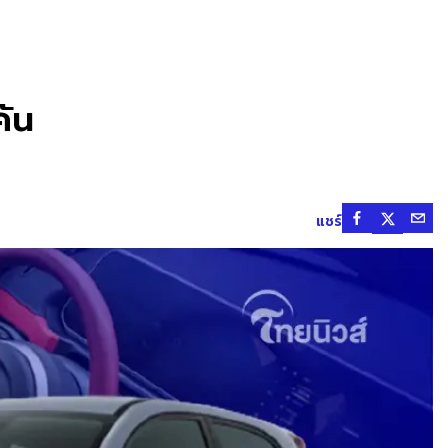
คัน
แชร์