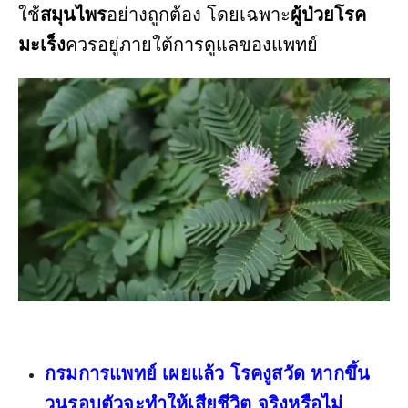
ใช้
สมุนไพร
อย่างถูกต้อง โดยเฉพาะ
ผู้ป่วยโรค
มะเร็ง
ควรอยู่ภายใต้การดูแลของแพทย์
กรมการแพทย์ เผยแล้ว โรคงูสวัด หากขึ้น
วนรอบตัวจะทำให้เสียชีวิต จริงหรือไม่