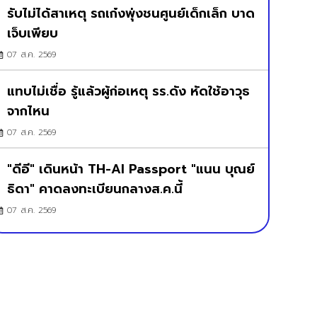
รับไม่ได้สาเหตุ รถเก๋งพุ่งชนศูนย์เด็กเล็ก บาด
เจ็บเพียบ
07 ส.ค. 2569
แทบไม่เชื่อ รู้แล้วผู้ก่อเหตุ รร.ดัง หัดใช้อาวุธ
จากไหน
07 ส.ค. 2569
"ดีอี" เดินหน้า TH-AI Passport "แนน บุณย์
ธิดา" คาดลงทะเบียนกลางส.ค.นี้
07 ส.ค. 2569