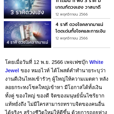
11 เดือน 11 พบ 3 ราศี มี
เกณฑ์ดวงเฮง วาสนาดี
ผู้ใหญ่เมตตา
12 พฤศจิกายน 2566
4 ราศี ดวงโชคลาภมาแน่
โดดเด่นทั้งโชคและการเงิน
12 พฤศจิกายน 2566
โดยเมื่อวันที่ 12 พ.ย. 2566 เพจเฟซบุ๊ก
White
Jewel
ของ หมอไวท์ ได้โพสต์คำทำนายระบุว่า
งานดีเงินไหลเข้ารัวๆ ผู้ใหญ่ให้ความเมตตา หลัง
ลอยกระทงโชคใหญ่เข้าหา มีโอกาสได้ทั้งเงิน
ทั้งคู่ ของใหญ่ ของดี จิตของมนุษย์นั้นไซร้ยาก
แท้หยั่งถึง ไม่มีใครสามารถทราบจิตของคนอื่น
ได้จริงๆ สร้างชีวิตใหม่ให้ดีขึ้น ด้วยการถอยห่าง