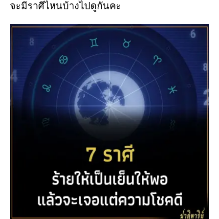
จะมีราศีไหนบ้างไปดูกันคะ