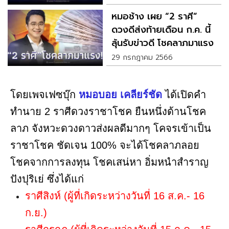
หมอช้าง เผย “2 ราศี”
ดวงดีส่งท้ายเดือน ก.ค. นี้
ลุ้นรับข่าวดี โชคลาภมาแรง
29 กรกฎาคม 2566
โดยเพจเฟซบุ๊ก
หมอบอย เคลียร์ชัด
ได้เปิดคำ
ทำนาย 2 ราศีดวงราชาโชค ยืนหนึ่งด้านโชค
ลาภ จังหวะดวงดาวส่งผลดีมากๆ โคจรเข้าเป็น
ราชาโชค ชัดเจน 100% จะได้โชคลาภลอย
โชคจากการลงทุน โชคเสน่หา อิ่มหนำสำราญ
ปังปุริเย่ ซึ่งได้แก่
ราศีสิงห์ (ผู้ที่เกิดระหว่างวันที่ 16 ส.ค.- 16
ก.ย.)