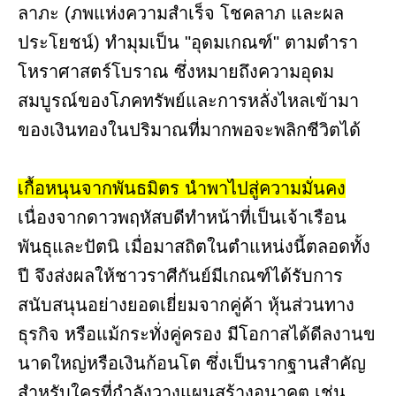
ลาภะ (ภพแห่งความสำเร็จ โชคลาภ และผล
ประโยชน์) ทำมุมเป็น "อุดมเกณฑ์" ตามตำรา
โหราศาสตร์โบราณ ซึ่งหมายถึงความอุดม
สมบูรณ์ของโภคทรัพย์และการหลั่งไหลเข้ามา
ของเงินทองในปริมาณที่มากพอจะพลิกชีวิตได้
เกื้อหนุนจากพันธมิตร นำพาไปสู่ความมั่นคง
เนื่องจากดาวพฤหัสบดีทำหน้าที่เป็นเจ้าเรือน
พันธุและปัตนิ เมื่อมาสถิตในตำแหน่งนี้ตลอดทั้ง
ปี จึงส่งผลให้ชาวราศีกันย์มีเกณฑ์ได้รับการ
สนับสนุนอย่างยอดเยี่ยมจากคู่ค้า หุ้นส่วนทาง
ธุรกิจ หรือแม้กระทั่งคู่ครอง มีโอกาสได้ดีลงานข
นาดใหญ่หรือเงินก้อนโต ซึ่งเป็นรากฐานสำคัญ
สำหรับใครที่กำลังวางแผนสร้างอนาคต เช่น