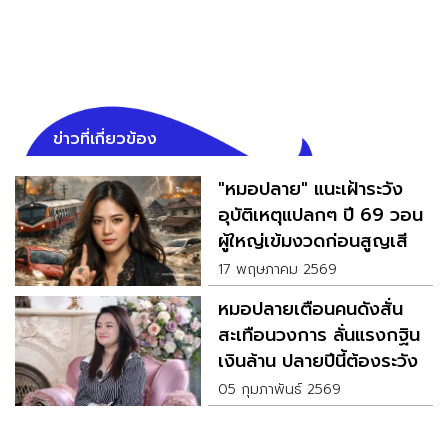
ข่าวที่เกี่ยวข้อง
"หมอปลาย" แนะเฝ้าระวัง
อุบัติเหตุแปลกๆ ปี 69 วอน
ผู้ใหญ่เข้มงวดก่อนสูญเสีย
ซ้ำ
17 พฤษภาคม 2569
หมอปลายเตือนคนดังสั่น
สะเทือนวงการ ลั่นแรงกฐิน
เงินล้าน ปลายปีนี้ต้องระวัง
05 กุมภาพันธ์ 2569