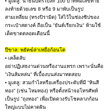
• มูเตลู: นำธนบัตรใบละ 100 บาทที่มีเลขท้าย
ลงท้ายด้วยเลข 8 หรือ 9 มาพับเป็นรูป
สามเหลี่ยม (ทรงปิรามิด) ใส่ไว้ในช่องซิปของ
กระเป๋าสตางค์ ถือเป็น "ยันต์เรียกเงิน" ห้ามใช้
เด็ดขาดตลอดเดือนนี้
ปีขาล: พยัคฆ์ล่าเหยื่อก้อนโต
• เคล็ดลับ
อย่าปฏิเสธงานด่วนหรืองานแทรก เพราะนั่นคือ
"เงินส้มหล่น" ที่เบื้องบนส่งมาทดสอบ
• มูเตลู: สวมกำไลหรือเครื่องประดับที่มี "หินสี
ทอง" (เช่น ไหมทอง) หรือตั้งหน้าจอโทรศัพท์
เป็นรูป "ถุงทอง" เพื่อเปิดดวงรับโชคลาภก้อน
ใหญ่แบบไม่คาดฝัน