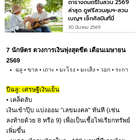
ตารางดนตรีในสวน 2569
ล่าสุด ดูฟรีสวนลุมฯ-สวน
เบญฯ เช็กศิลปินที่นี่
30 มีนาคม 2569
7 นักษัตร ดวงการเงินพุ่งสุดขีด เดือนเมษายน
2569
ฉลู • ขาล • เถาะ • มะโรง • มะเส็ง • วอก • ระกา
ปีฉลู: เศรษฐีเงินเย็น
• เคล็ดลับ
เงินเข้าปุ๊บ แบ่งออม "เลขมงคล" ทันที (เช่น
ลงท้ายด้วย 8 หรือ 9) เพื่อเป็นเชื้อไฟเรียกทรัพย์
เพิ่มขึ้น