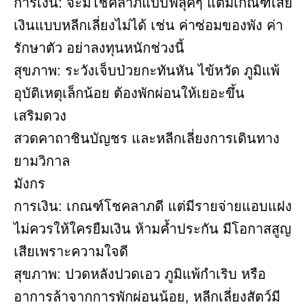
การเงิน: จะมีโชคลาภแบบฟลุ๊คๆ แต่มีเกณฑ์เสีย
เงินแบบหลีกเลี่ยงไม่ได้ เช่น ค่าซ่อมของพัง ค่า
รักษาตัว อย่าลงทุนหนักช่วงนี้
สุขภาพ: ระวังเจ็บป่วยกะทันหัน ไข้หวัด ภูมิแพ้
อุบัติเหตุเล็กน้อย ต้องพักผ่อนให้เยอะขึ้น
เสริมดวง
สวดคาถาชินบัญชร และหลีกเลี่ยงการเดินทาง
ยามวิกาล
มังกร
การเงิน: เกณฑ์โชคลาภดี แต่มีรายจ่ายแอบแฝง
ไม่ควรให้ใครยืมเงิน ห้ามค้ำประกัน มีโอกาสสูญ
เสียเพราะความใจดี
สุขภาพ: ปวดหลังปวดเอว ภูมิแพ้กำเริบ หรือ
อาการล้าจากการพักผ่อนน้อย, หลีกเลี่ยงสัตว์มี