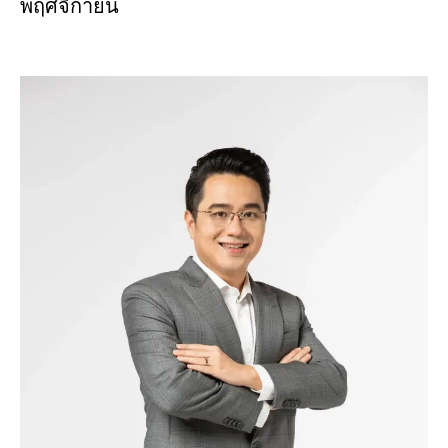
พฤศจิกายน