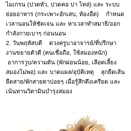
ไมเกรน (ปวดหัว, ปวดคอ บ่า ไหล่) และ ระบบ
ย่อยอาหาร (กระเพาะอักเสบ, ท้องอืด) กำหนด
เวลานอนให้ชัดเจน และ หาเวลาทำสมาธิ/ออก
กำลังกายเบาๆ ก่อนนอน
2. วันพฤหัสบดี ดวงครูบาอาจารย์/ที่ปรึกษา
งานขยายตัวดี (คนเชื่อถือ, ใช้สมองหนัก)
อาการวูบ/ความดัน (พักผ่อนน้อย, เลือดเลี้ยง
สมองไม่พอ) และ บาดแผล/อุบัติเหตุ ลุกยืดเส้น
ยืดสาย/พักสายตาบ่อยๆ เมื่อรู้สึกตึงเครียด และ
เน้นทานวิตามินบำรุงสมอง