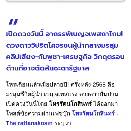
เปิดดวงวันนี้ อาถรรพ์เบญจเพสถาโถม!
ดวงดาววิปริตโคจรชนผู้นำกลางมรสุม
คลิปเสียง-กัมพูชา-เศรษฐกิจ วิกฤตรอบ
ด้านที่อาจตัดสินชะตารัฐบาล
โหรเตือนแล้วเมื่อปลายปี! ครึ่งหลัง 2568 คือ
มรสุมชีวิตผู้นำ เบญจเพสแรง ดวงดาวปั่นป่วน
เปิดดวงวันนี้โดย
โหรรัตนโกสินทร์
ได้ออกมา
โพสต์ข้อความผ่านเฟซบุ๊ก
โหรรัตนโกสินทร์ -
The rattanakosin
ระบุว่า