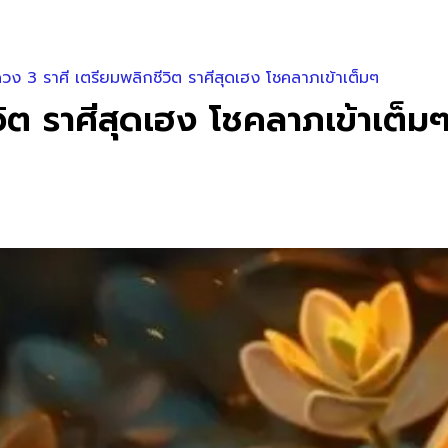
ดวง 3 ราศี เตรียมพลิกชีวิต ราศีสุดเฮง โชคลาภเข้าเต็มๆ
วิต ราศีสุดเฮง โชคลาภเข้าเต็ม