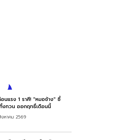
ือนแรง 1 ราศี! "หมอช้าง" ชี้
ทิ้งทวน ออกฤทธิ์เดือนนี้
สิงหาคม 2569