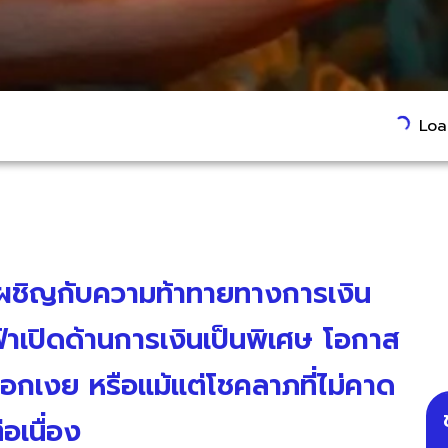
Load
เผชิญกับความท้าทายทางการเงิน
ฟ้าเปิดด้านการเงินเป็นพิเศษ โอกาส
อกเงย หรือแม้แต่โชคลาภที่ไม่คาด
อเนื่อง