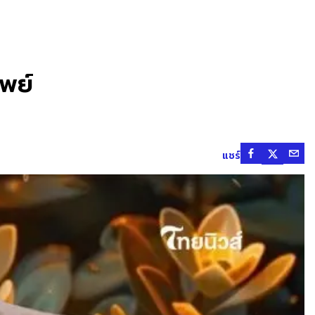
ัพย์
แชร์