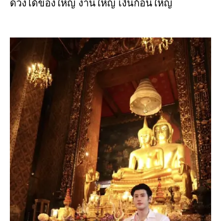
ดวงได้ของใหญ่ งานใหญ่ เงินก้อนใหญ่