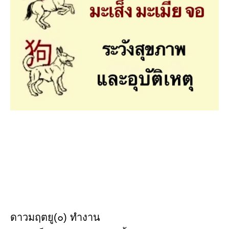
ดาวมฤตยู(๐) ทำงาน