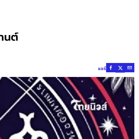
านต์
แชร์