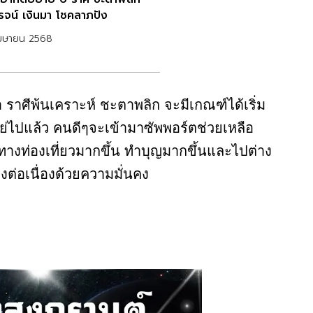
โรจน์ เงินมา โชคลาภปัง
เมษายน 2568
 ราศีพ้นเคราะห์ ชะตาพลิก จะมีเกณฑ์ได้เริ่ม
ำแย่ไปแล้ว คนดีๆจะเข้ามาซัพพอร์ตช่วยเหลือ
ทางท่องเที่ยวมากขึ้น ทำบุญมากขึ้นและไปต่าง
งต่อเนื่องด้วยความมั่นคง