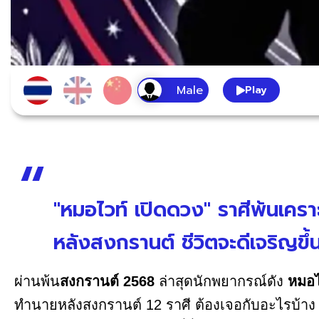
Play
"หมอไวท์ เปิดดวง" ราศีพ้นเครา
หลังสงกรานต์ ชีวิตจะดีเจริญขึ้น
ผ่านพ้น
สงกรานต์ 2568
ล่าสุดนักพยากรณ์ดัง
หมอไ
ทำนายหลังสงกรานต์ 12 ราศี ต้องเจอกับอะไรบ้าง พ