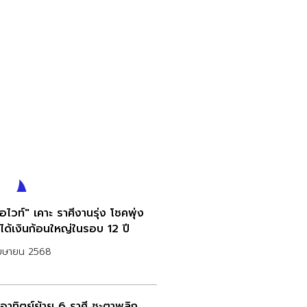
ไวท์" เคาะ ราศีงานรุ่ง โชคพุ่ง
 ได้เงินก้อนใหญ่ในรอบ 12 ปี
เมษายน 2568
อาทิตย์ย้าย 6 ราศี ชะตาพลิก