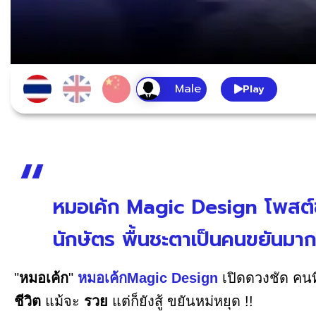
Play
หมอเค้ก Magic Design โพสต์ข้อ
นักษัตร พื้นชะตาเป็นคนขยันมาก
"
หมอเค้ก
"
หมอเค้กMagic Design
เปิดดวงชัด คนที
ชีวิต
แม้จะ
รวย
แต่ก็ยังสู้ ขยันหม่หยุด !!