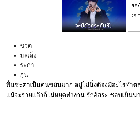
สละ
25 
ชวด
มะเส็ง
ระกา
กุน
พื้นชะตาเป็นคนขยันมาก อยู่ไม่นิ่งต้องมีอะไรทำ
แม้จะรวยแล้วก็ไม่หยุดทำงาน รักอิสระ ชอบเป็น