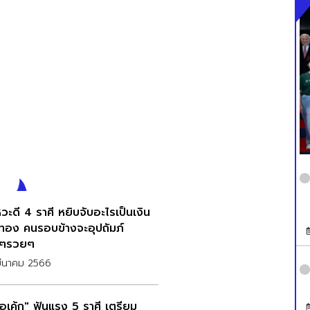
วะดี 4 ราศี หยิบจับอะไรเป็นเงิน
นทอง คนรอบข้างจะอุปถัมภ์
งๆรวยๆ
มีนาคม 2566
เค้ก" ฟันแรง 5 ราศี เตรียม