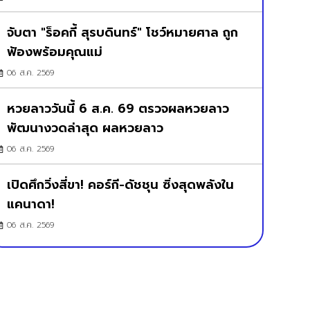
จับตา "ร็อคกี้ สุรบดินทร์" โชว์หมายศาล ถูก
ฟ้องพร้อมคุณแม่
06 ส.ค. 2569
หวยลาววันนี้ 6 ส.ค. 69 ตรวจผลหวยลาว
พัฒนางวดล่าสุด ผลหวยลาว
06 ส.ค. 2569
เปิดศึกวิ่งสี่ขา! คอร์กี-ดัชชุน ซิ่งสุดพลังใน
แคนาดา!
06 ส.ค. 2569