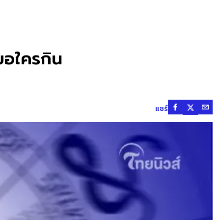
ยขอใครกิน
แชร์