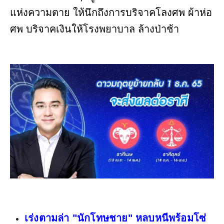
แห่งความตาย ให้นึกถึงการบริจาคโลงศพ ผ้าห่อ
ศพ บริจาคเงินให้โรงพยาบาล ล้างป่าช้า
เร่งตามล่า "นักโทษชาย" หลบหนีพร้อมโซ่