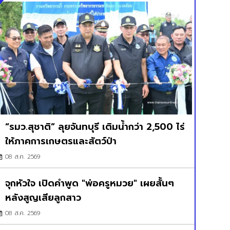
“รมว.สุชาติ” ลุยจันทบุรี เติมน้ำกว่า 2,500 ไร่
ให้ภาคการเกษตรและสัตว์ป่า
08 ส.ค. 2569
จุกหัวใจ เปิดคำพูด "พ่อครูหมวย" เผยสั้นๆ
หลังสูญเสียลูกสาว
08 ส.ค. 2569