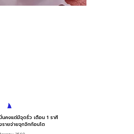
มั่นคงแต่มีจุดรั่ว เตือน 1 ราศี
ังรายจ่ายจุกจิกก้อนโต