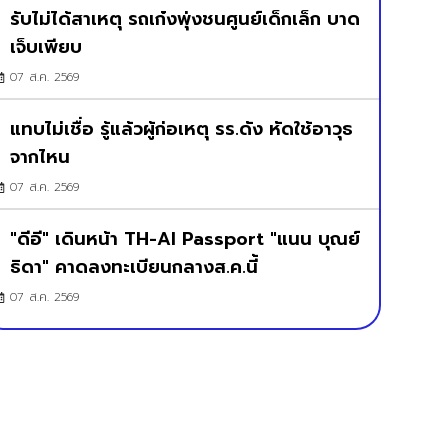
รับไม่ได้สาเหตุ รถเก๋งพุ่งชนศูนย์เด็กเล็ก บาด
เจ็บเพียบ
07 ส.ค. 2569
แทบไม่เชื่อ รู้แล้วผู้ก่อเหตุ รร.ดัง หัดใช้อาวุธ
จากไหน
07 ส.ค. 2569
"ดีอี" เดินหน้า TH-AI Passport "แนน บุณย์
ธิดา" คาดลงทะเบียนกลางส.ค.นี้
07 ส.ค. 2569