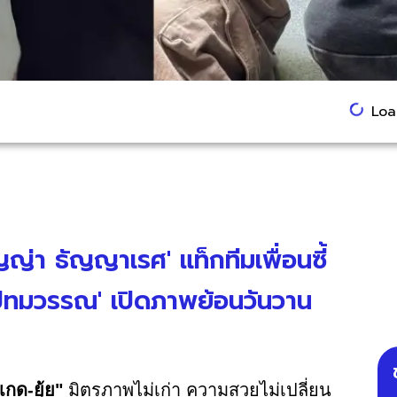
Load
ญญ่า ธัญญาเรศ' แท็กทีมเพื่อนซี้
ย ปัทมวรรณ' เปิดภาพย้อนวันวาน
เกด-ยุ้ย"
มิตรภาพไม่เก่า ความสวยไม่เปลี่ยน