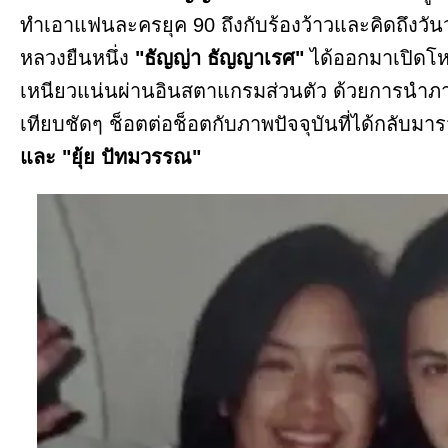
ทำเอาแฟนละครยุค 90 ถึงกับร้องว้าวและคิดถึงวันว
หลวงยืนหนึ่ง
"ธัญญ่า ธัญญาเรศ"
ได้ออกมาเปิดโห
เหนียวแน่นผ่านอินสตาแกรมส่วนตัว ด้วยการนำภาพถ่
เทียบชัดๆ ช็อตต่อช็อตกับภาพปัจจุบันที่ได้กลับมารวม
และ "ยุ้ย ปัทมวรรณ"