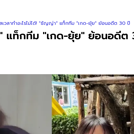
ลเวลาทำอะไรไม่ได้! "ธัญญ่า" แท็กทีม "เกด-ยุ้ย" ย้อนอดีต 30 ปี
" แท็กทีม "เกด-ยุ้ย" ย้อนอดีต 