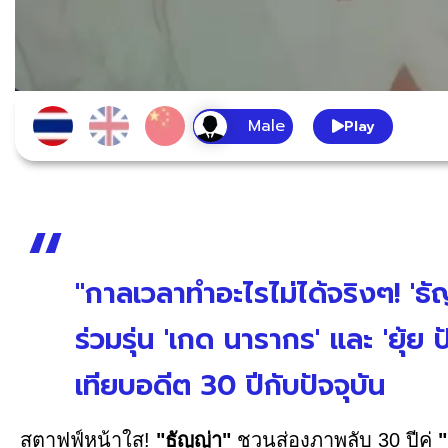
Play
"กาลเวลาทำอะไรไม่ได้จริงๆ! 'ธั
ร่วมรุ่น 'เกด นารากร' และ 'ยุ้
เทียบอดีต 30 ปีกับปัจจุบัน
สตาฟฟ์หน้าใส!
"ธัญญ่า"
ชวนส่องภาพลับ 30 ปีคู่
"