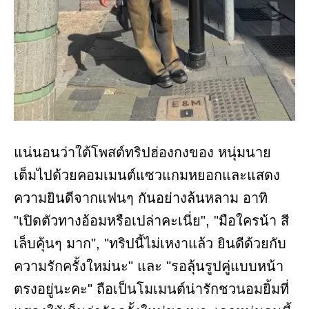
แน่นอนว่าใต้โพสต์ทริปฮ่องกงของ หนุ่มนาย
เต็มไปด้วยคอมเมนต์แซวแกมหยอกและแสดง
ความยินดีจากแฟนๆ กันอย่างล้นหลาม อาทิ
"เปิดตัวทางอ้อมหรือเปล่าคะเนี่ย", "มือใครน้า สี
เล็บคุ้นๆ มาก", "ทริปนี้ไม่เหงาแล้ว ยินดีด้วยกับ
ความรักครั้งใหม่นะ" และ "รอลุ้นรูปคู่แบบหน้า
ตรงอยู่นะคะ" ถือเป็นโมเมนต์น่ารักชวนอมยิ้มที่