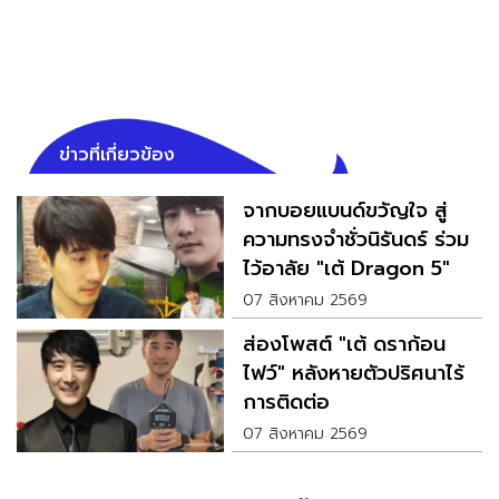
ข่าวที่เกี่ยวข้อง
จากบอยแบนด์ขวัญใจ สู่
ความทรงจำชั่วนิรันดร์ ร่วม
ไว้อาลัย "เต้ Dragon 5"
07 สิงหาคม 2569
ส่องโพสต์ "เต้ ดราก้อน
ไฟว์" หลังหายตัวปริศนาไร้
การติดต่อ
07 สิงหาคม 2569