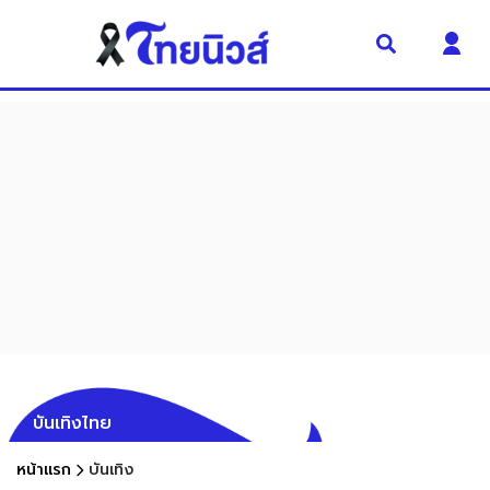
บันเทิงไทย
หน้าแรก
บันเทิง