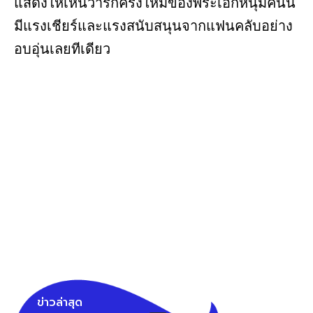
แสดงให้เห็นว่ารักครั้งใหม่ของพระเอกหนุ่มคนนี้
มีแรงเชียร์และแรงสนับสนุนจากแฟนคลับอย่าง
อบอุ่นเลยทีเดียว
ข่าวล่าสุด