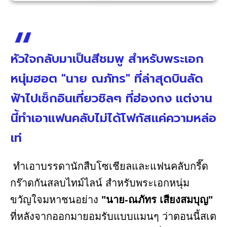
หัวใจกลับมาเป็นสีชมพู สำหรับพระเอก
หนุ่มฮอต "นาย ณภัทร" ที่ล่าสุดบินลัด
ฟ้าไปเช็กอินเที่ยวชิลๆ ที่ฮ่องกง แต่งาน
นี้ทำเอาแฟนคลับไม่ได้โฟกัสแค่ความหล่อ
เท่
ทำเอาบรรดานักสืบโซเชียลและแฟนคลับกรี๊ด
กร๊าดกันสลบไทม์ไลน์ สำหรับพระเอกหนุ่ม
ขวัญใจมหาชนอย่าง
"นาย-ณภัทร เสียงสมบุญ"
ที่หลังจากออกมายอมรับแบบแมนๆ ว่าตอนนี้สเต