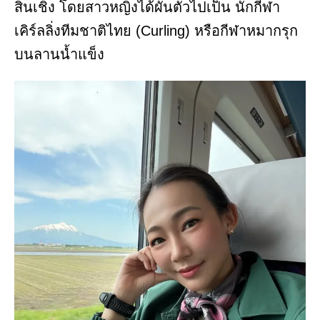
สิ้นเชิง โดยสาวหญิงได้ผันตัวไปเป็น นักกีฬา
เคิร์ลลิ่งทีมชาติไทย (Curling) หรือกีฬาหมากรุก
บนลานน้ำแข็ง