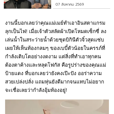
07 สิงหาคม 2569
งานนี้บอกเลยว่าคุณแม่เมย์ทำเอาอินสตาแกรม
ลุกเป็นไฟ! เมื่อเจ้าตัวสลัดผ้าเปิดโหมดเซ็กซี่ ลง
เล่นน้ำในสระว่ายน้ำด้วยชุดบิกินีตัวจิ๋วสุดแซ่บ
เผยให้เห็นท้องกลมๆ ของเบบี๋ตัวน้อยในครรภ์ที่
กำลังเติบโตอย่างงดงาม แต่สิ่งที่ทำเอาทุกคน
ต้องตาค้างและหลุดโฟกัส คือรูปร่างของคุณแม่
ป้ายแดง ที่บอกเลยว่ายังคงเป๊ะปัง ออร่าความ
สวยเปล่งปลั่ง แถมหุ่นยังดีมากจนแทบไม่อยาก
จะเชื่อเลยว่ากำลังอุ้มท้องอยู่!