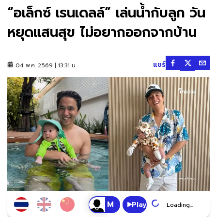
“อเล็กซ์ เรนเดลล์” เล่นน้ำกับลูก วัน
หยุดแสนสุข ไม่อยากออกจากบ้าน
แชร์
04 พ.ค. 2569 | 13:31 น.
Play
Loading...