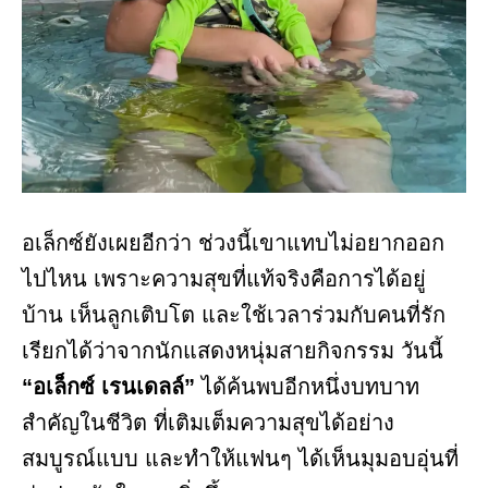
อเล็กซ์ยังเผยอีกว่า ช่วงนี้เขาแทบไม่อยากออก
ไปไหน เพราะความสุขที่แท้จริงคือการได้อยู่
บ้าน เห็นลูกเติบโต และใช้เวลาร่วมกับคนที่รัก
เรียกได้ว่าจากนักแสดงหนุ่มสายกิจกรรม วันนี้
“อเล็กซ์ เรนเดลล์”
ได้ค้นพบอีกหนึ่งบทบาท
สำคัญในชีวิต ที่เติมเต็มความสุขได้อย่าง
สมบูรณ์แบบ และทำให้แฟนๆ ได้เห็นมุมอบอุ่นที่