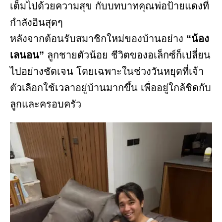
เต็มไปด้วยความสุข กับบทบาทคุณพ่อป้ายแดงที่
กำลังอินสุดๆ
หลังจากต้อนรับสมาชิกใหม่ของบ้านอย่าง
“น้อง
เลนอน”
ลูกชายตัวน้อย ชีวิตของอเล็กซ์ก็เปลี่ยน
ไปอย่างชัดเจน โดยเฉพาะในช่วงวันหยุดที่เจ้า
ตัวเลือกใช้เวลาอยู่บ้านมากขึ้น เพื่ออยู่ใกล้ชิดกับ
ลูกและครอบครัว