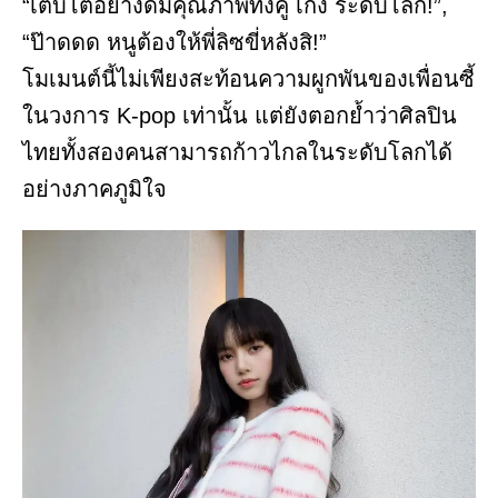
“เติบโตอย่างดีมีคุณภาพทั้งคู่ เก่ง ระดับโลก!”,
“ป๊าดดด หนูต้องให้พี่ลิซขี่หลังสิ!”
โมเมนต์นี้ไม่เพียงสะท้อนความผูกพันของเพื่อนซี้
ในวงการ K-pop เท่านั้น แต่ยังตอกย้ำว่าศิลปิน
ไทยทั้งสองคนสามารถก้าวไกลในระดับโลกได้
อย่างภาคภูมิใจ