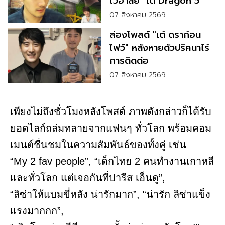
ไว้อาลัย "เต้ Dragon 5"
07 สิงหาคม 2569
ส่องโพสต์ "เต้ ดราก้อน
ไฟว์" หลังหายตัวปริศนาไร้
การติดต่อ
07 สิงหาคม 2569
เพียงไม่ถึงชั่วโมงหลังโพสต์ ภาพดังกล่าวก็ได้รับ
ยอดไลก์ถล่มทลายจากแฟนๆ ทั่วโลก พร้อมคอม
เมนต์ชื่นชมในความสัมพันธ์ของทั้งคู่ เช่น
“My 2 fav people”, “เด็กไทย 2 คนทำงานเกาหลี
และทั่วโลก แต่เจอกันที่ปารีส เอ็นดู”,
“ลิซ่าให้แบมขี่หลัง น่ารักมาก”, “น่ารัก ลิซ่าแข็ง
แรงมากกก”,