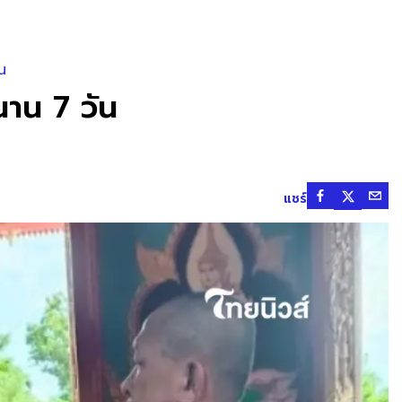
น
นาน 7 วัน
แชร์