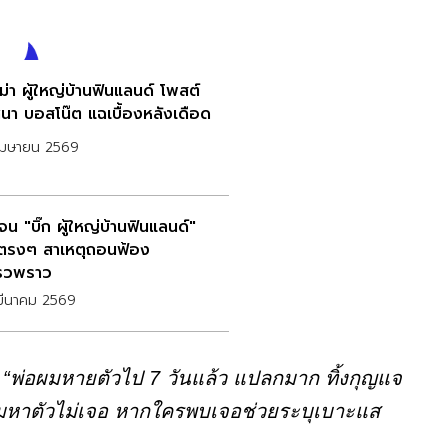
่า ผู้ใหญ่บ้านฟินแลนด์ โพสต์
ศนา บอสโน๊ต แฉเบื้องหลังเดือด
เมษายน 2569
จน "บิ๊ก ผู้ใหญ่บ้านฟินแลนด์"
ตรงๆ สาเหตุถอนฟ้อง
รวพราว
มีนาคม 2569
า
“พ่อผมหายตัวไป 7 วันแล้ว แปลกมาก ทิ้งกุญแจ
 ตามหาตัวไม่เจอ หากใครพบเจอช่วยระบุเบาะแส