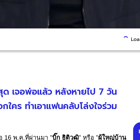
Load
สุด เจอพ่อแล้ว หลังหายไป 7 วัน
อกใคร ทำเอาแฟนคลับโล่งใจร่วม
 16 พ.ค.ที่ผ่านมา "
บิ๊ก ธิติวุฒิ
" หรือ "
ผู้ใหญ่บ้าน