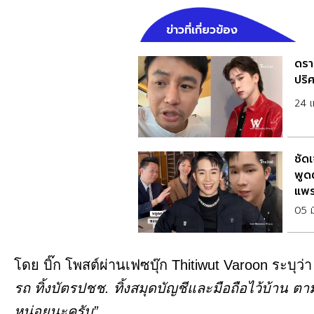
ข่าวที่เกี่ยวข้อง
ดราม
ปริ
24 
ชัดเ
พูด
แพ
05 
โดย บิ๊ก โพสต์ผ่านเฟซบุ๊ก Thitiwut Varoon ระบุว่
รถ ทิ้งบัตรปชช. ทิ้งสมุดบัญชีและมือถือไว้บ้าน
หน่อยนะครับ”