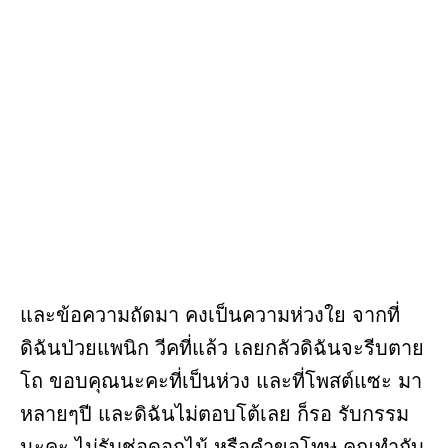
และข้อความถัดมา คงเป็นความห่วงใย จากที่
ดิฉันป่วยแพนิก วีคที่แล้ว เลยกลัวดิฉันจะรีบตาย
โถ ขอบคุณนะคะที่เป็นห่วง และที่โพสต์แซะ มา
หลายๆปี และดิฉันไม่ตอบโต้เลย ก็รอ รับกรรม
นะคะ ไม่รับช่อดอกไม้ หรือคำขอโทษ คุณทำกับ