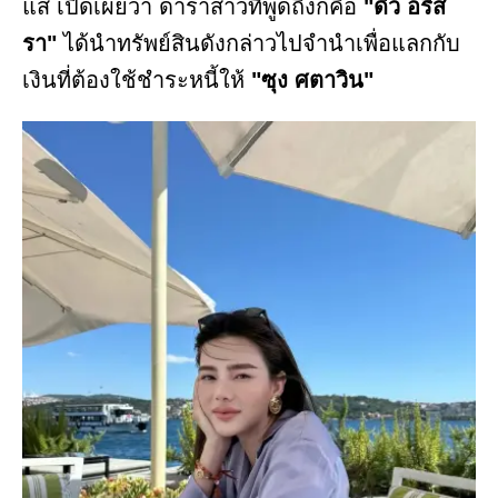
แส เปิดเผยว่า ดาราสาวที่พูดถึงก็คือ
"ดิว อริส
รา"
ได้นำทรัพย์สินดังกล่าวไปจำนำเพื่อแลกกับ
เงินที่ต้องใช้ชำระหนี้ให้
"ซุง ศตาวิน"