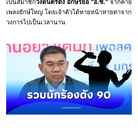
เป็นสมาชิก
วงดนตรีดัง อักษรย่อ "อ.ซ."
จากค่าย
เพลงยักษ์ใหญ่ โดยเจ้าตัวได้หายหน้าหายตาจาก
วงการไปเป็นเวลานาน