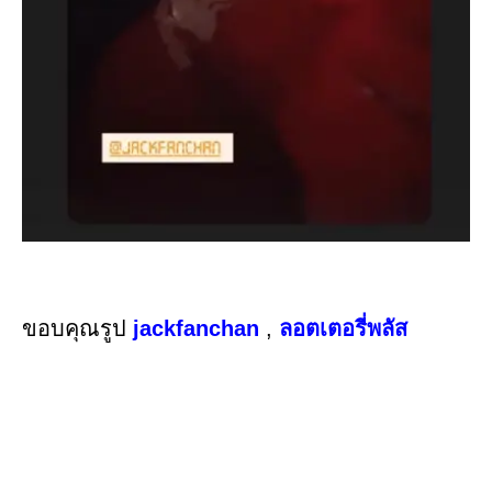
ขอบคุณรูป
jackfanchan
,
ลอตเตอรี่พลัส