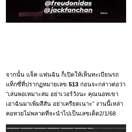
จากนั้น แจ็ค แฟนฉัน ก็เปิดให้เห็นทะเบียนรถ
แท็กซี่ที่ปรากฏหมายเลข
513
ก่อนจะกล่าวต่อว่า
"เล่นพอเหมาะสม อย่าเวอร์วังนะ คุณนอทเขา
เอาฉันมาเพิ่มสีสัน อย่าเครียดเนาะ" งานนี้เหล่า
คอหวยไม่พลาดที่จะนำไปเป็นเลขเด็ด2/1/68