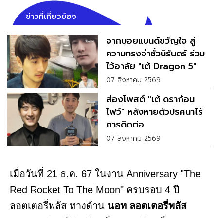
ข่าวที่เกี่ยวข้อง
จากบอยแบนด์ขวัญใจ สู่
ความทรงจำชั่วนิรันดร์ ร่วม
ไว้อาลัย "เต้ Dragon 5"
07 สิงหาคม 2569
ส่องโพสต์ "เต้ ดราก้อน
ไฟว์" หลังหายตัวปริศนาไร้
การติดต่อ
07 สิงหาคม 2569
เมื่อวันที่ 21 ธ.ค. 67 ในงาน Anniversary "The
Red Rocket To The Moon" ครบรอบ 4 ปี
ลอตเตอรี่พลัส ทางด้าน
นอท ลอตเตอรี่พลัส