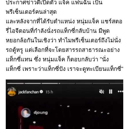
ประกาศข่าวดีเปิดตัว แจ็ค แฟนฉัน เป็น
พรีเซ็นเตอร์คนล่าสุด
และหลังจากที่ได้รับตำแหน่ง หนุ่มแจ็ค แชร์สตอ
รี่ไอจีตอนที่กำลังนั่งรถแท็กซี่กลับบ้าน มีพูด
หยอกล้อกันในเชิงว่า ทำไมพรีเซ็นเตอร์ถึงไม่นั่ง
รถตู้หรู แต่เลือกที่จะโดยสารรถสาธารณะอย่าง
แท็กซี่แทน ซึ่ง หนุ่มแจ็ค ก็ตอบกลับว่า "นั่ง
แท็กซี่ เพราะว่าแท็กซี่ปัง เราจะดูทะเบียนแท็กซี่"