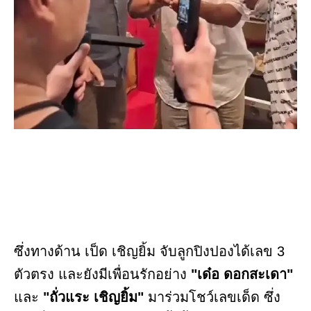
ซึ่งทางด้าน เป็ด เชิญยิ้ม จับลูกปิงปองได้เลข 3
ตัวตรง และยังมีเพื่อนรักอย่าง
"เด๋อ ดอกสะเดา"
และ
"ถั่วแระ เชิญยิ้ม"
มาร่วมโชว์เลขเด็ด ซึ่ง