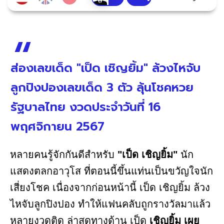
ส่องเลขเด็ด "เป็ด เชิญยิ้ม" ล้วงไหจับ
ลูกปิงปองเลขเด็ด 3 ตัว ลุ้นโชคหวย
รัฐบาลไทย งวดประจำวันที่ 16
พฤศจิกายน 2567
หลายคนรู้จักกันดีสำหรับ
"เป็ด เชิญยิ้ม"
นัก
แสดงตลกอาวุโส ที่ตอนนี้ขึ้นแท่นเป็นขวัญใจนัก
เสี่ยงโชค เนื่องจากก่อนหน้านี้ เป็ด เชิญยิ้ม ล้วง
ไหจับลูกปิงปอง ทำให้แฟนคลับถูกรางวัลมาแล้ว
หลายงวดติด ล่าสุดทางด้าน เป็ด
เชิญยิ้ม เผย