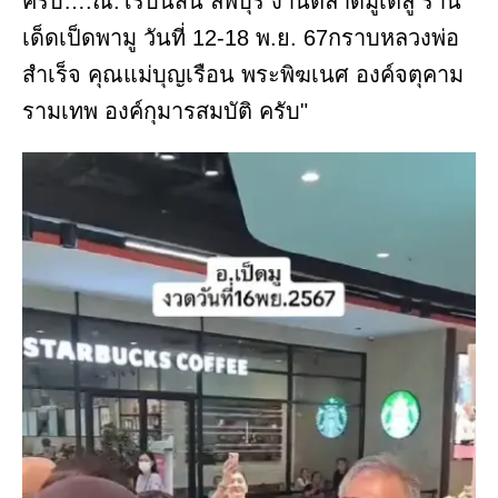
ครับ….ณ.โรบินสัน ลพบุรี งานตลาดมูเตลู ร้าน
เด็ดเป็ดพามู วันที่ 12-18 พ.ย. 67กราบหลวงพ่อ
สำเร็จ คุณแม่บุญเรือน พระพิฆเนศ องค์จตุคาม
รามเทพ องค์กุมารสมบัติ ครับ"